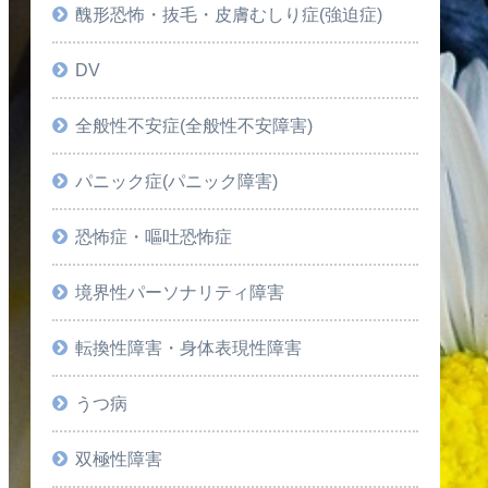
醜形恐怖・抜毛・皮膚むしり症(強迫症)
DV
全般性不安症(全般性不安障害)
パニック症(パニック障害)
恐怖症・嘔吐恐怖症
境界性パーソナリティ障害
転換性障害・身体表現性障害
うつ病
双極性障害