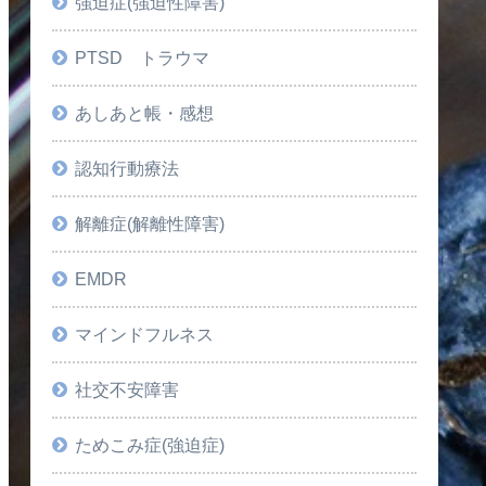
強迫症(強迫性障害)
PTSD トラウマ
あしあと帳・感想
認知行動療法
解離症(解離性障害)
EMDR
マインドフルネス
社交不安障害
ためこみ症(強迫症)