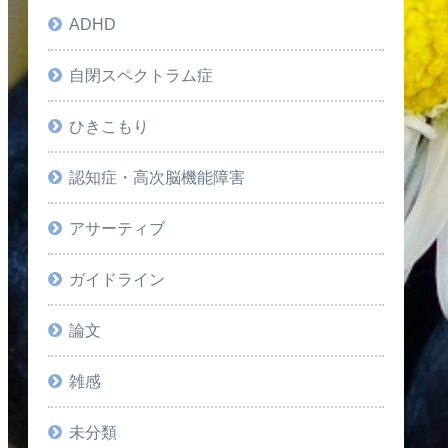
ADHD
自閉スペクトラム症
ひきこもり
認知症・高次脳機能障害
アサーティブ
ガイドライン
論文
雑感
未分類