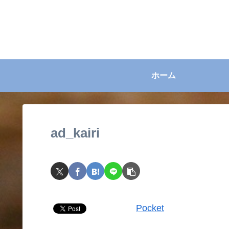
ホーム
ad_kairi
Pocket