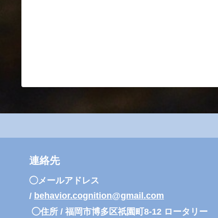
連絡先
◯メールアドレス
/
behavior.cognition@gmail.com
◯住所 /
福岡市博多区祇園町8-12 ロータリー