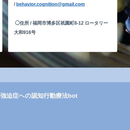
/
behavior.cognition@gmail.com
◯住所 /
福岡市博多区祇園町8-12 ロータリー
大和916号
強迫症への認知行動療法bot