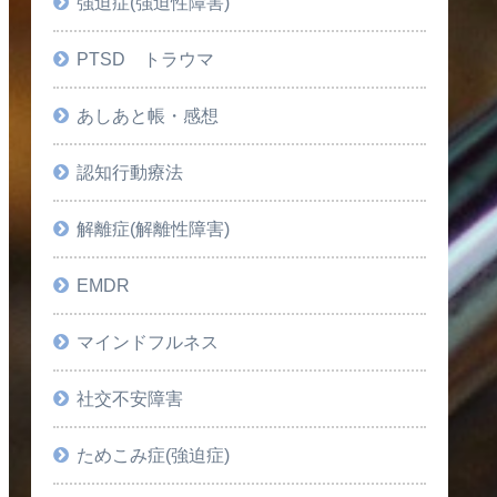
強迫症(強迫性障害)
PTSD トラウマ
あしあと帳・感想
認知行動療法
解離症(解離性障害)
EMDR
マインドフルネス
社交不安障害
ためこみ症(強迫症)