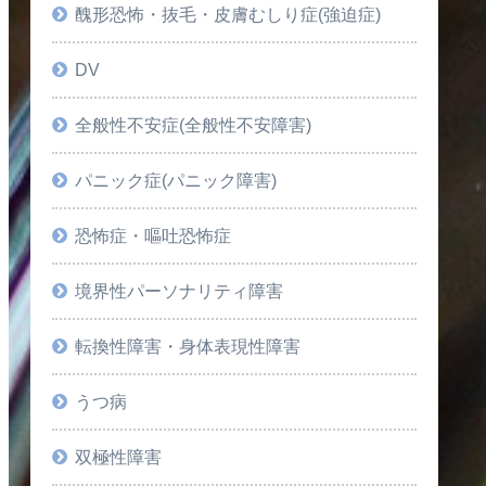
醜形恐怖・抜毛・皮膚むしり症(強迫症)
DV
全般性不安症(全般性不安障害)
パニック症(パニック障害)
恐怖症・嘔吐恐怖症
境界性パーソナリティ障害
転換性障害・身体表現性障害
うつ病
双極性障害