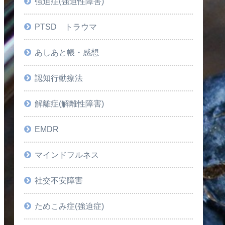
強迫症(強迫性障害)
PTSD トラウマ
あしあと帳・感想
認知行動療法
解離症(解離性障害)
EMDR
マインドフルネス
社交不安障害
ためこみ症(強迫症)