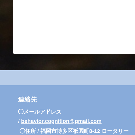
連絡先
◯メールアドレス
/
behavior.cognition@gmail.com
◯住所 /
福岡市博多区祇園町8-12 ロータリー