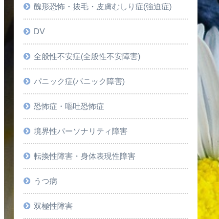
醜形恐怖・抜毛・皮膚むしり症(強迫症)
DV
全般性不安症(全般性不安障害)
パニック症(パニック障害)
恐怖症・嘔吐恐怖症
境界性パーソナリティ障害
転換性障害・身体表現性障害
うつ病
双極性障害