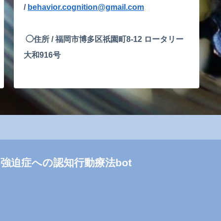
/
behavior.cognition@gmail.com
◯住所 /
福岡市博多区祇園町8-12 ロータリー
大和916号
強迫症への認知行動療法bot