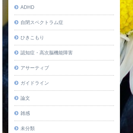
ADHD
自閉スペクトラム症
ひきこもり
認知症・高次脳機能障害
アサーティブ
ガイドライン
論文
雑感
未分類