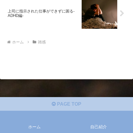
上司に指示された仕事ができずに困る-
ADHD編-
ホーム
雑感
PAGE TOP
ホーム
自己紹介