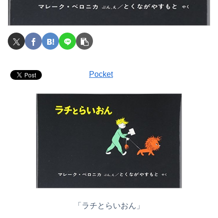
Pocket
「
ラチとらいおん
」