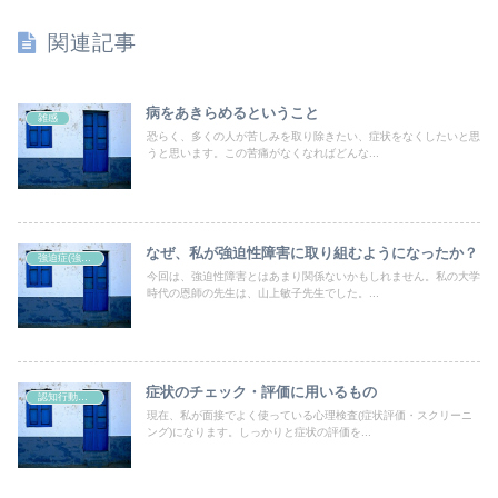
関連記事
病をあきらめるということ
雑感
恐らく、多くの人が苦しみを取り除きたい、症状をなくしたいと思
うと思います。この苦痛がなくなればどんな...
なぜ、私が強迫性障害に取り組むようになったか？
強迫症(強迫性障害)
今回は、強迫性障害とはあまり関係ないかもしれません。私の大学
時代の恩師の先生は、山上敏子先生でした。...
症状のチェック・評価に用いるもの
認知行動療法
現在、私が面接でよく使っている心理検査(症状評価・スクリーニ
ング)になります。しっかりと症状の評価を...