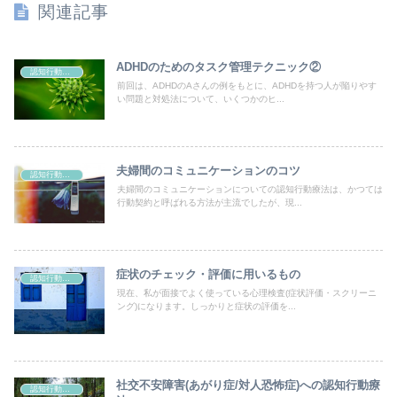
関連記事
ADHDのためのタスク管理テクニック②
認知行動療法
前回は、ADHDのAさんの例をもとに、ADHDを持つ人が陥りやす
い問題と対処法について、いくつかのヒ...
夫婦間のコミュニケーションのコツ
認知行動療法
夫婦間のコミュニケーションについての認知行動療法は、かつては
行動契約と呼ばれる方法が主流でしたが、現...
症状のチェック・評価に用いるもの
認知行動療法
現在、私が面接でよく使っている心理検査(症状評価・スクリーニ
ング)になります。しっかりと症状の評価を...
社交不安障害(あがり症/対人恐怖症)への認知行動療
認知行動療法