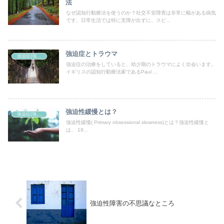
法
なぜ認知行動療法を使うのか？社交不安障害は非常に幅がある病気
です。日常生活では特に支障が出ずに、スピ...
強迫症とトラウマ
強迫症(強迫性障害)
強迫症の治療をしていると、幼少期のトラウマによく出会います。
イギリスの認知行動療法家であるPaul ...
強迫性緩慢とは？
強迫症(強迫性障害)
強迫性緩慢( Primary obsessional slowness)とは？強迫性緩慢と
は、 19...
強迫性障害の不思議なところ