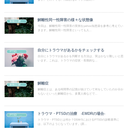
解離性同一性障害の様々な状態像
解離症(解離性障害)
今回は、解離性同一性障害の実例をyahoo知恵袋を参考に考えてい
きます。解離性同一性障害といっても人...
自分にトラウマがあるかをチェックする
PTSD トラウマ
自分にトラウマがあるかを判断する方法は、実はかなり難しいと思
います。これは、トラウマの症状・長期的な...
解離症
解離症(解離性障害)
解離症とは、ある時間帯の記憶が抜けていて何をしていたのか分か
らないといった解離症から、多重人格などで...
トラウマ・PTSDの治療 -EMDRの場合-
PTSD トラウマ
トラウマ・PTSDとは何か？DSM-5におけるPTSDの診断基準に
は、以下のようになっています。(原...