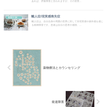
あれば、摂食障害と言われますが、その背景...
離人症/現実感喪失症
解離症(解離性障害)
離人症は、自分自身や周囲の世界に対して非現実感や疎外感を感じ
る精神障害です。患者は自分の思考や感情、...
薬物療法とカウンセリング
発達障害