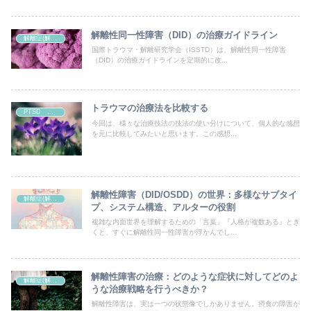
解離性同一性障害（DID）の治療ガイドライン
解離症(解離性障害)
国際トラウマ・解離研究学会（ISSTD）は、解離性同一性障害
（DID）の治療ガイドラインを定期的に改...
トラウマの治療法を比較する
PTSD トラウマ
今回は、様々な治療技法の技法の使い分けについて、個人的な感想
を元に比較してみたいと思います。この感想...
解離性障害（DID/OSDD）の世界：多様なサブタイ
解離症(解離性障害)
プ、システム構造、アルターの役割
複雑な内面世界を理解するための「言葉」『人格が複数ある』とき
くと、すぐに解離性同一性障害が浮かんでし...
解離性障害の治療：どのような症状に対してどのよ
解離症(解離性障害)
うな治療戦略を行うべきか？
解離性障害は、実は一つの状態像でしかありません。摂食の障害が