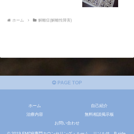
ホーム
解離症(解離性障害)
PAGE TOP
ホーム
自己紹介
治療内容
無料相談掲示板
お問い合わせ
© 2019 EMDR專門カウンセリング・ルーム リソルサ B side.