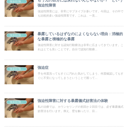
もう元の自分には戻れないんじゃないか？ という
強迫症(強迫性障害)
強迫性障害
強迫性障害には、非常にサブタイプが多いです。今回は、その中で
も比較的多い強迫性障害です。これは、一見...
暴露しているはずなのによくならない理由：消極的
強迫症(強迫性障害)
な暴露と積極的な暴露
強迫性障害に対する認知行動療法は非常に広まってきています。こ
れはとても良いことです。自分で認知行動療...
強迫症
強迫症(強迫性障害)
手を何度洗ってもすぐに汚れた気がしてしまう、何度確認してもす
ぐに不安になってしまうということで困って...
強迫性障害に対する暴露儀式妨害法の体験
強迫症(強迫性障害)
私の治療では、カウンセリングの初回か２回目では、必ず暴露儀式
妨害法を行います。例え、壁を触ったり、目...