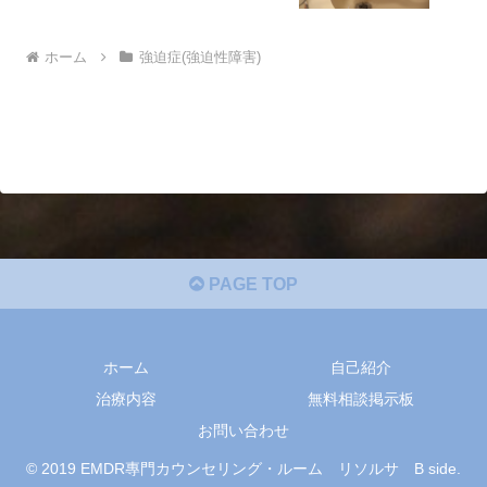
ホーム
強迫症(強迫性障害)
PAGE TOP
ホーム
自己紹介
治療内容
無料相談掲示板
お問い合わせ
© 2019 EMDR專門カウンセリング・ルーム リソルサ B side.