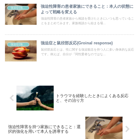
強迫性障害の患者家族にできること：本人の状態に
強迫症(強迫性障害)
よって戦略を変える
強迫性障害の患者家族から相談を受けたときにいつも思っているこ
とをまとめてみます。家族相談から始まる場...
強迫症と鼠径部反応(Groinal response)
強迫症(強迫性障害)
鼠径部反応とは、性に関する強迫観念を持つ人に多い身体的な反応
です。例えば、自分が『同性愛者なのではな...
トラウマを経験したときによくある反応
と、その治り方
強迫性障害を持つ家族にできること：選
択的強化を用いて本人を誘導する