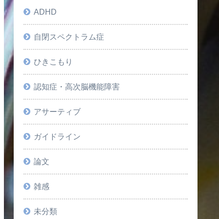
ADHD
自閉スペクトラム症
ひきこもり
認知症・高次脳機能障害
アサーティブ
ガイドライン
論文
雑感
未分類