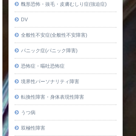
醜形恐怖・抜毛・皮膚むしり症(強迫症)
DV
全般性不安症(全般性不安障害)
パニック症(パニック障害)
恐怖症・嘔吐恐怖症
境界性パーソナリティ障害
転換性障害・身体表現性障害
うつ病
双極性障害