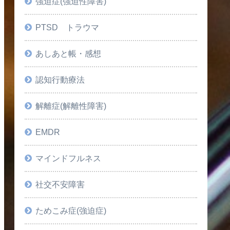
強迫症(強迫性障害)
PTSD トラウマ
あしあと帳・感想
認知行動療法
解離症(解離性障害)
EMDR
マインドフルネス
社交不安障害
ためこみ症(強迫症)