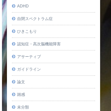
ADHD
自閉スペクトラム症
ひきこもり
認知症・高次脳機能障害
アサーティブ
ガイドライン
論文
雑感
未分類