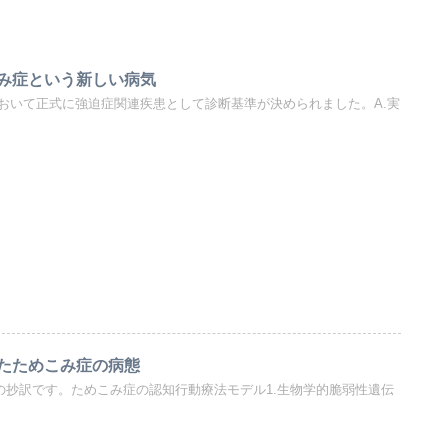
み症という新しい病気
において正式に強迫症関連疾患として診断基準が決められました。A.実
たためこみ症の病態
生の講演の抄訳です。ためこみ症の認知行動療法モデル1.生物学的脆弱性遺伝