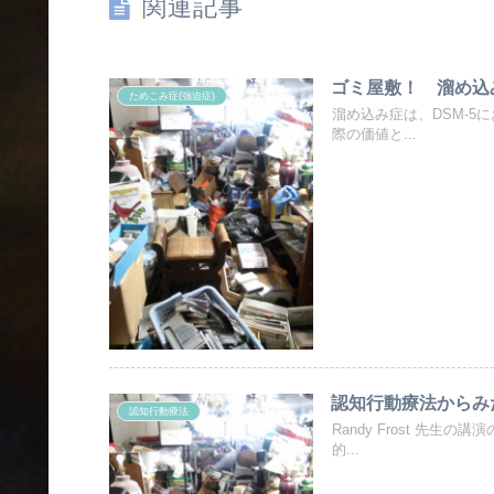
関連記事
ゴミ屋敷！ 溜め込
ためこみ症(強迫症)
溜め込み症は、DSM-5
際の価値と...
認知行動療法からみ
認知行動療法
Randy Frost 先
的...