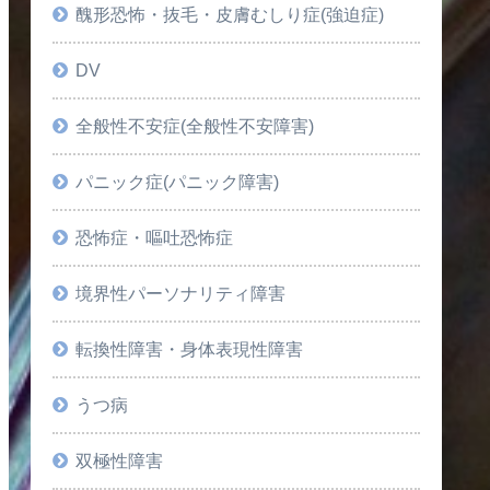
醜形恐怖・抜毛・皮膚むしり症(強迫症)
DV
全般性不安症(全般性不安障害)
パニック症(パニック障害)
恐怖症・嘔吐恐怖症
境界性パーソナリティ障害
転換性障害・身体表現性障害
うつ病
双極性障害