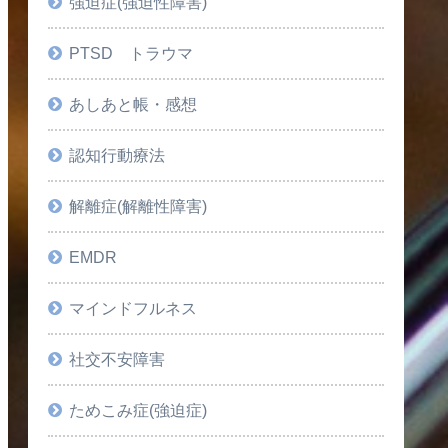
強迫症(強迫性障害)
PTSD トラウマ
あしあと帳・感想
認知行動療法
解離症(解離性障害)
EMDR
マインドフルネス
社交不安障害
ためこみ症(強迫症)