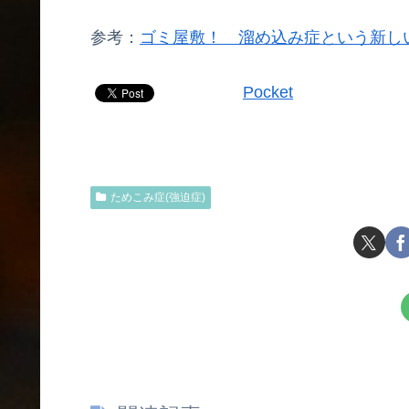
参考：
ゴミ屋敷！ 溜め込み症という新し
Pocket
ためこみ症(強迫症)