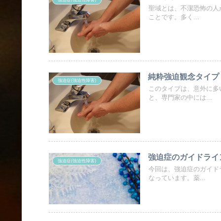
強迫症(強迫性障害)
聖域とは、不潔恐怖の人
ことです。多く...
純粋強迫観念タイプ
強迫症(強迫性障害)
このタイプは、意外に多
と、専門家の中には...
強迫症のガイドライ
強迫症(強迫性障害)
今回は、強迫症のガイド
なっています。薬...