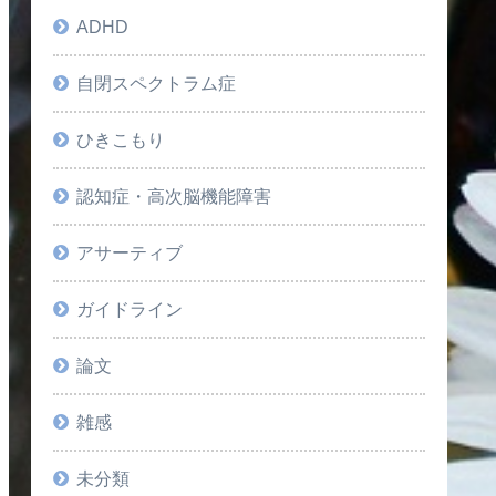
ADHD
自閉スペクトラム症
ひきこもり
認知症・高次脳機能障害
アサーティブ
ガイドライン
論文
雑感
未分類