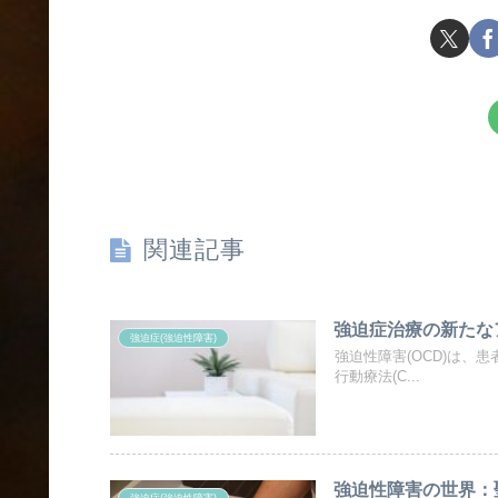
関連記事
強迫症治療の新たなアプローチ
強迫症(強迫性障害)
強迫性障害(OCD)は、
行動療法(C...
強迫性障害の世界：