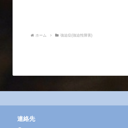
ホーム
強迫症(強迫性障害)
連絡先