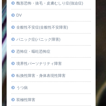
醜形恐怖・抜毛・皮膚むしり症(強迫症)
DV
全般性不安症(全般性不安障害)
パニック症(パニック障害)
恐怖症・嘔吐恐怖症
境界性パーソナリティ障害
転換性障害・身体表現性障害
うつ病
双極性障害