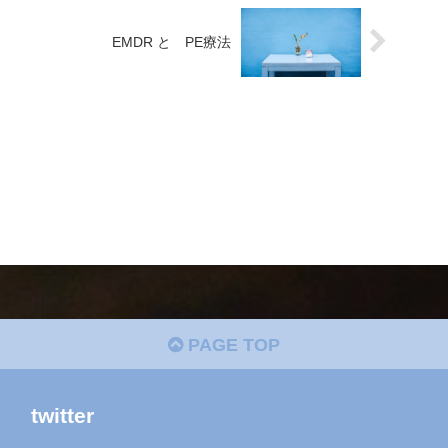
EMDR と PE療法
PAGE TOP
twitter