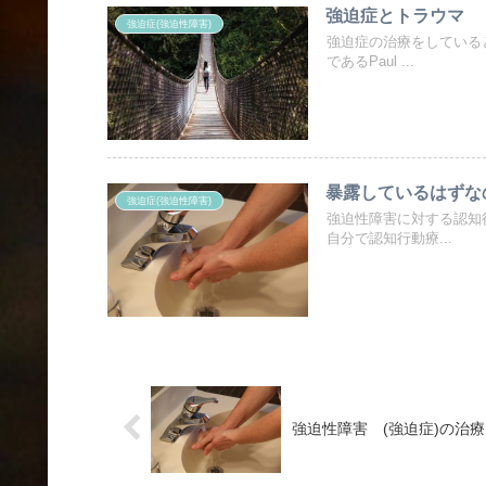
強迫症とトラウマ
強迫症(強迫性障害)
強迫症の治療をしている
であるPaul ...
暴露しているはずな
強迫症(強迫性障害)
強迫性障害に対する認知
自分で認知行動療...
強迫性障害 (強迫症)の治療