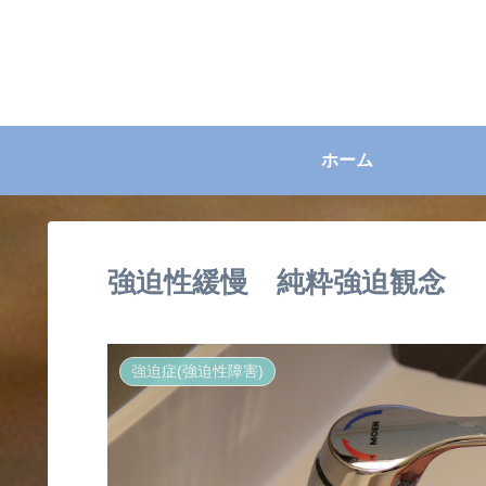
ホーム
強迫性緩慢 純粋強迫観念
強迫症(強迫性障害)