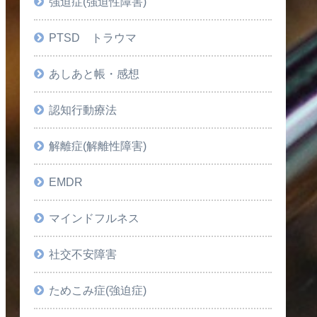
強迫症(強迫性障害)
PTSD トラウマ
あしあと帳・感想
認知行動療法
解離症(解離性障害)
EMDR
マインドフルネス
社交不安障害
ためこみ症(強迫症)